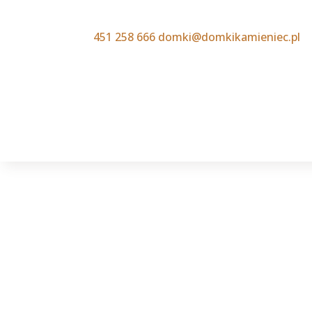
451 258 666
domki@domkikamieniec.pl
Domki
Ofer