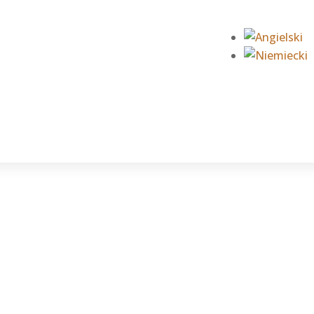
ta
Okolica
Rezerwacje
Galeria
Blog
Regula